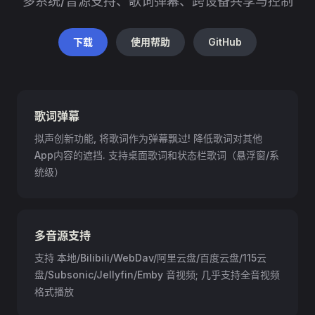
多系统/音源支持、歌词弹幕、跨设备共享与控制
下载
使用帮助
GitHub
歌词弹幕
拟声创新功能, 将歌词作为弹幕飘过! 降低歌词对其他
App内容的遮挡. 支持桌面歌词和状态栏歌词（悬浮窗/系
统级）
多音源支持
支持 本地/Bilibili/WebDav/阿里云盘/百度云盘/115云
盘/Subsonic/Jellyfin/Emby 音视频; 几乎支持全音视频
格式播放