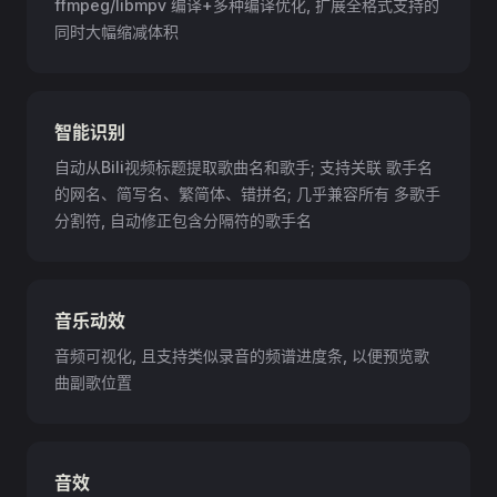
ffmpeg/libmpv 编译+多种编译优化, 扩展全格式支持的
同时大幅缩减体积
智能识别
自动从Bili视频标题提取歌曲名和歌手; 支持关联 歌手名
的网名、简写名、繁简体、错拼名; 几乎兼容所有 多歌手
分割符, 自动修正包含分隔符的歌手名
音乐动效
音频可视化, 且支持类似录音的频谱进度条, 以便预览歌
曲副歌位置
音效